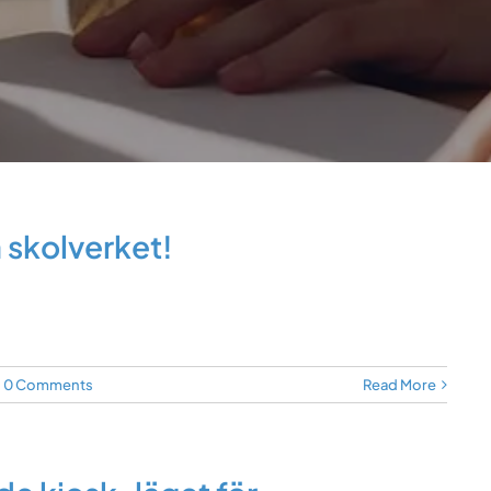
skolverket!
0 Comments
Read More