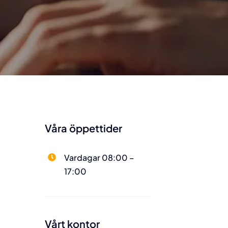
Kontakt
hello@selektiv.se
08 408 054 80
Support
Våra Allmänna
Våra öppettider
villkor
Vardagar 08:00 –
17:00
Social
Vårt kontor