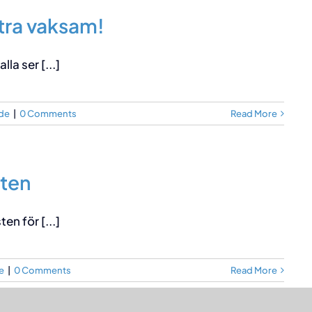
xtra vaksam!
a ser [...]
de
|
0 Comments
Read More
sten
n för [...]
e
|
0 Comments
Read More