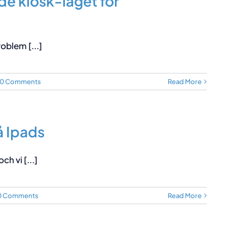
e kiosk-läget för
oblem [...]
0 Comments
Read More
å Ipads
h vi [...]
0 Comments
Read More