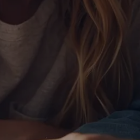
Våra öppettider
Vardagar
08:00 – 17:00
Vårt kontor
Hägervägen
78, Enskede
Tryck här för
Google maps