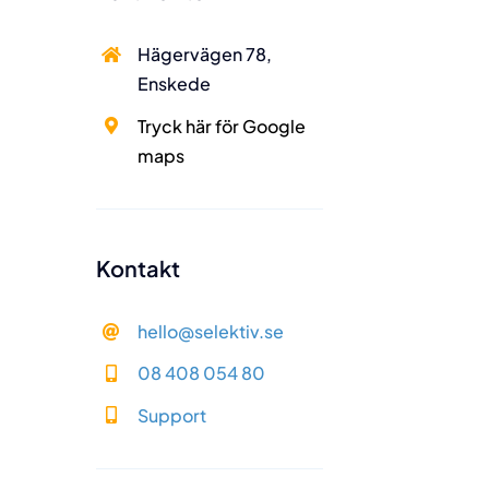
Hägervägen 78,
Enskede
Tryck här för Google
maps
Kontakt
hello@selektiv.se
08 408 054 80
Support