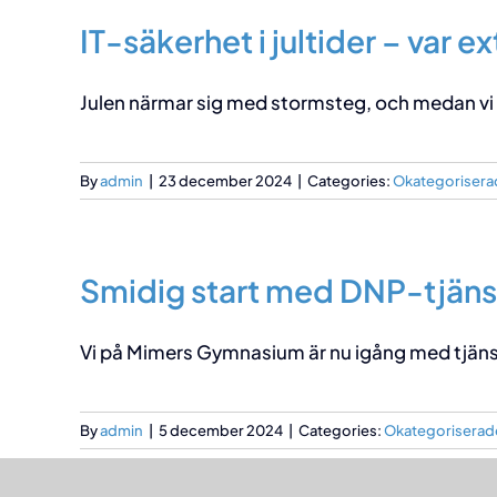
IT-säkerhet i jultider – var e
Julen närmar sig med stormsteg, och medan vi all
By
admin
|
23 december 2024
|
Categories:
Okategorisera
Smidig start med DNP-tjän
Vi på Mimers Gymnasium är nu igång med tjänste
By
admin
|
5 december 2024
|
Categories:
Okategoriserad