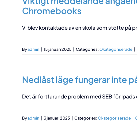
Viktigt meddelande angåend
Chromebooks
Vi blev kontaktade av en skola som stötte på pr
By
admin
|
15 januari 2025
|
Categories:
Okategoriserade
|
Nedlåst läge fungerar inte p
Det är fortfarande problem med SEB för Ipads oc
By
admin
|
3 januari 2025
|
Categories:
Okategoriserade
|