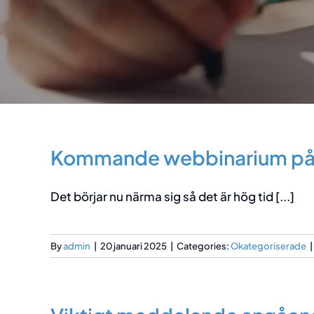
Kommande webbinarium på 
Det börjar nu närma sig så det är hög tid [...]
By
admin
|
20 januari 2025
|
Categories:
Okategoriserade
|