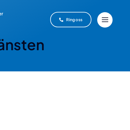
er
Ring oss
änsten