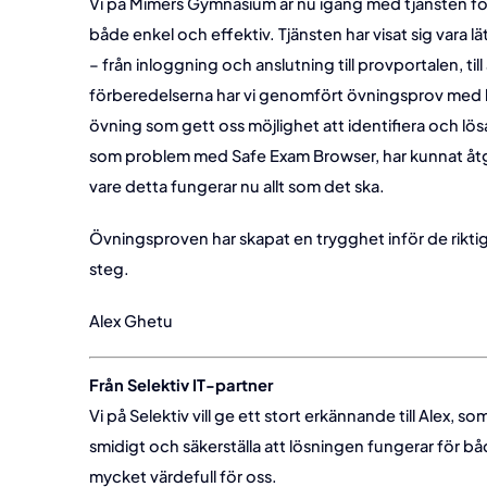
Vi på Mimers Gymnasium är nu igång med tjänsten för D
både enkel och effektiv. Tjänsten har visat sig vara lä
– från inloggning och anslutning till provportalen, t
förberedelserna har vi genomfört övningsprov med 
övning som gett oss möjlighet att identifiera och lös
som problem med Safe Exam Browser, har kunnat åtgä
vare detta fungerar nu allt som det ska.
Övningsproven har skapat en trygghet inför de riktig
steg.
Alex Ghetu
Från Selektiv IT-partner
Vi på Selektiv vill ge ett stort erkännande till Alex, som
smidigt och säkerställa att lösningen fungerar för b
mycket värdefull för oss.