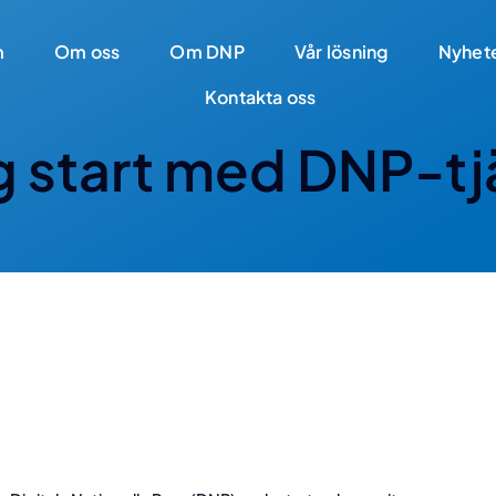
m
Om oss
Om DNP
Vår lösning
Nyhet
Kontakta oss
g start med DNP-tj