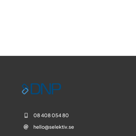
08 408 054 80
hello@selektiv.se