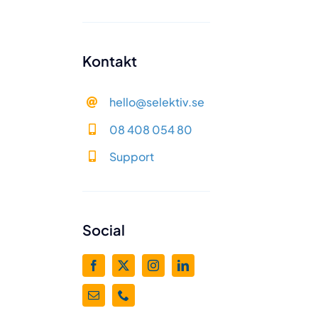
Vårt kontor
Hägervägen
Kontakt
78, Enskede
Tryck här för
hello@selektiv.se
Google maps
08 408 054 80
Support
Kontakt
hello@selektiv.se
Social
08 408 054 80
Support
Våra Allmänna