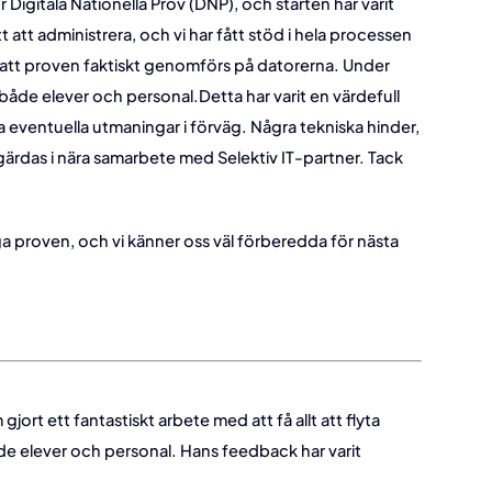
igitala Nationella Prov (DNP), och starten har varit
tt att administrera, och vi har fått stöd i hela processen
ill att proven faktiskt genomförs på datorerna. Under
både elever och personal.
Detta har varit en värdefull
a eventuella utmaningar i förväg. Några tekniska hinder,
rdas i nära samarbete med Selektiv IT-partner. Tack
a proven, och vi känner oss väl förberedda för nästa
 gjort ett fantastiskt arbete med att få allt att flyta
åde elever och personal. Hans feedback har varit