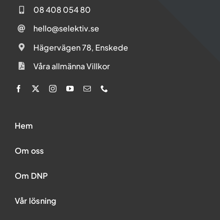
08 408 054 80
hello@selektiv.se
Hägervägen 78, Enskede
Våra allmänna Villkor
Hem
Om oss
Om DNP
Vår lösning