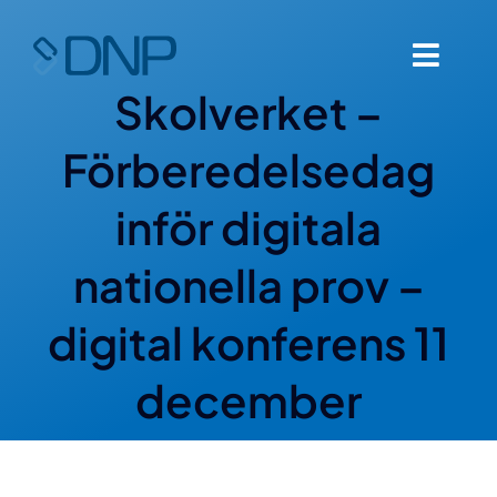
Fortsätt
till
Toggl
innehållet
Skolverket –
Navig
Hem
Förberedelsedag
Om oss
inför digitala
Om DNP
nationella prov –
digital konferens 11
Vår lösning
december
Nyheter
Kontakta oss