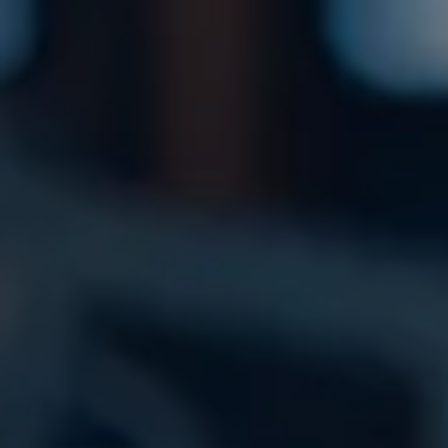
Vårt kontor
Hägervägen 78,
Enskede
Tryck här för Google
maps
Kontakt
hello@selektiv.se
08 408 054 80
Support
Våra Allmänna villkor