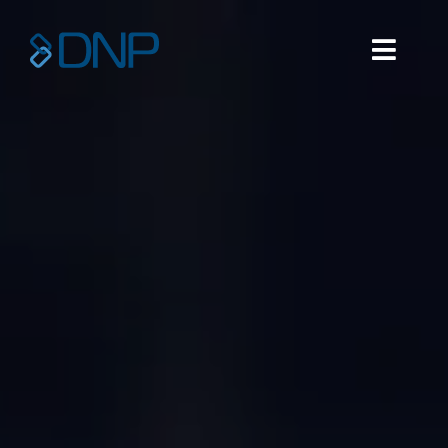
Fortsätt
till
Toggl
innehållet
Navig
Hem
Om oss
Om DNP
Vår lösning
Nyheter
Kontakta oss