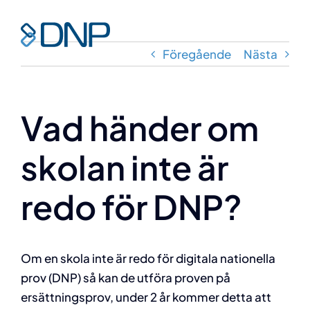
Fortsätt
till
Toggl
innehållet
Föregående
Nästa
Navig
Hem
Vad händer om
Om oss
skolan inte är
Om DNP
redo för DNP?
Vår lösning
Nyheter
Om en skola inte är redo för digitala nationella
prov (DNP) så kan de utföra proven på
ersättningsprov, under 2 år kommer detta att
Kontakta oss