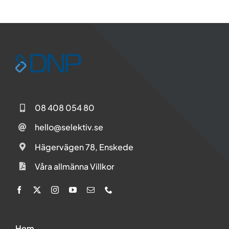
Social
08 408 054 80
hello@selektiv.se
Hägervägen 78, Enskede
Våra allmänna Villkor
Hem