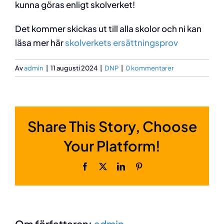
kunna göras enligt skolverket!
Det kommer skickas ut till alla skolor och ni kan
läsa mer här
skolverkets ersättningsprov
Av
admin
|
11 augusti 2024
|
DNP
|
0 kommentarer
Share This Story, Choose
Your Platform!
Facebook
X
LinkedIn
Pinterest
Om författaren:
admin