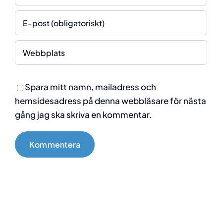
Hägervägen 78,
Enskede
Tryck här för Google
maps
Spara mitt namn, mailadress och
Kontakt
hemsidesadress på denna webbläsare för nästa
gång jag ska skriva en kommentar.
hello@selektiv.se
08 408 054 80
Support
Våra Allmänna villkor