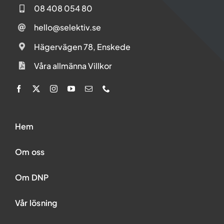
08 408 054 80
Våra Allmänna villkor
hello@selektiv.se
Hägervägen 78, Enskede
Social
Våra allmänna Villkor
Hem
Om oss
Om DNP
Vår lösning