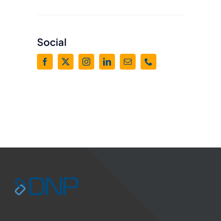
Vårt kontor
Social
Hägervägen 78,
Enskede
Tryck här för Google
maps
Kontakt
hello@selektiv.se
08 408 054 80
Support